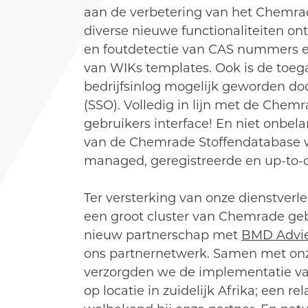
aan de verbetering van het Chemrad
diverse nieuwe functionaliteiten on
en foutdetectie van CAS nummers en
van WIKs templates. Ook is de toega
bedrijfsinlog mogelijk geworden do
(SSO). Volledig in lijn met de Chem
gebruikers interface! En niet onbela
van de Chemrade Stoffendatabase w
managed, geregistreerde en up-to-d
Ter versterking van onze dienstverl
een groot cluster van Chemrade gebr
nieuw partnerschap met
BMD Advie
ons partnernetwerk. Samen met onz
verzorgden we de implementatie va
op locatie in zuidelijk Afrika; een r