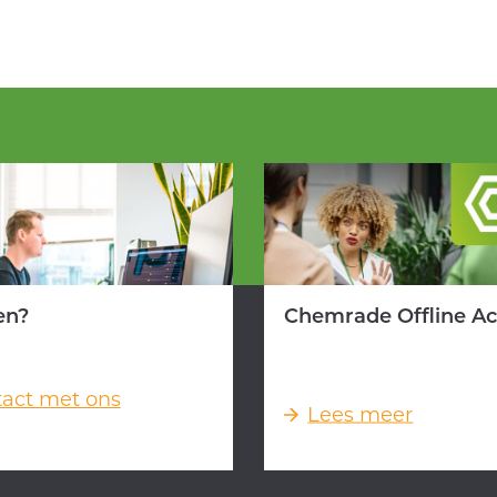
en?
Chemrade Offline A
act met ons
Lees meer