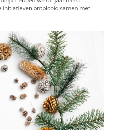
urlijk hebben we dit jaar naast
e initiatieven ontplooid samen met