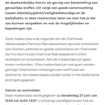
de daadwerkelijke risico’s als gevolg van blootstelling aan
OVER ONS
gevaarlijke stoffen. Dit vergt een goede samenwerking
tussen arbeidshygiënist/veiligheidskundige en de
ACTUEEL
bedrijfsarts. In deze masterclass laten we zien hoe je dat
zou kunnen aanpakken en wat de mogelijkheden en
CONTACT
beperkingen zijn.
NL
EN
INLOGGEN
Deze masterclass is de negende van de
Chemrade
Masterclasses Chemical Risk Assessment,
speciaal ontwikkeld
voor klanten, partners en goede werkrelaties van Chemrade
die hun kennis over Chemical Risk Assessment willen
verdiepen en actualiseren. Aan de masterclass zijn geen
kosten verbonden . Elke masterclass kan ook apart worden
gevolgd. Deelnemers ontvangen een certificaat van
deelname. De masterclasses worden zowel in het Nederlands
als Engels gegeven.
Datum en aanmelden
Deze masterclass wordt gegeven op
donderdag 27 juni van
13:00 tot 14:00 CEST
. U ontvangt voorafgaand een link en