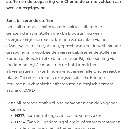
stoffen en de toepassing van Chemrade om te voldoen aan
OVER ONS
wet- en regelgeving.
ACTUEEL
Sensibiliserende stoffen
Sensibiliserende stoffen worden ook wel allergenen
CONTACT
genoemd en zijn stoffen die - bij blootstelling - een
overgevoeligheidsreactie kunnen veroorzaken via het
NL
EN
INLOGGEN
afweersysteem. Isocyanaten, epoxyharsen en de welbekende
graspollen zijn voorbeelden van sensibiliserende stoffen en
komen praktisch in elke branche voor. Bij blootstelling via
inademing en/of contact met de huid treedt het
afweersysteem in werking en vindt er een allergische reactie
plaats. Dit uit zich in ontstekingsreacties die kunnen
resulteren in chronische effecten zoals allergisch eczeem,
astma of COPD.
Sensibiliserende stoffen zijn te herkennen aan de volgende
H-zinnen:
H317
: ‘’kan een allergische reactie veroorzaken’’
H334
: ‘’kan bij inademing allergie- of astmasymptomen
of ademhalingsmoeilijkheden veroorzaken’’