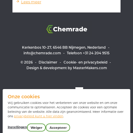
Lees meer
Kerkenbos 10-27, 6546 BB Nijmegen, Nederland
-
info@chemrade.com
-
Telefoon +31 24 204 9515
© 2026
-
Disclaimer
-
Cookie- en privacybeleid
-
Design & development by MasterMakers.com
Volg ons op
Onze cookies
Wij gebruiken cookies voor het verbeteren van onze website en om onze
communicatie te optimaliseren. Accepteer de cookies voor een optimale
beleving van de website. Alle data zijn geanonimiseerd. Meer informatie over
Geïnteresseerd in onze nieuwsbrief?
ons
privacybeleid kunt u hier vinden
.
Instellingen
Weiger
Accepteer